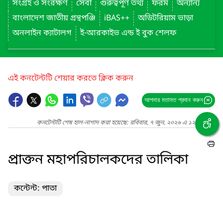
সংগ্রহ ও সংরক্ষণ
সেবা
গুরুত্বপূর্ণ তথ্য
ফরম
অন্যান্য
বাংলাদেশ জাতীয় গ্রন্থপঞ্জি
iBAS++
অডিটরিয়াম ভাড়া
অনলাইন ক্যাটালগ
ই-আরকাইভ এন্ড ই বুক শেলফ
এই কনটেন্টটি শেয়ার করতে ক্লিক করুন
আপনার মতামত প্রদান করুন
কনটেন্টটি শেষ হাল-নাগাদ করা হয়েছে: রবিবার, ৭ জুন, ২০২৬ এ ১২:২৭ PM
প্রাক্তন মহাপরিচালকদের তালিকা
কন্টেন্ট: পাতা