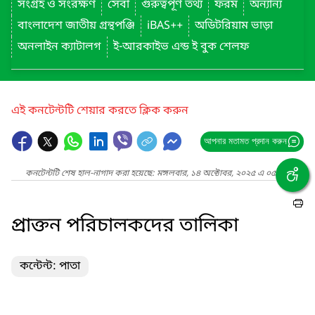
সংগ্রহ ও সংরক্ষণ
সেবা
গুরুত্বপূর্ণ তথ্য
ফরম
অন্যান্য
বাংলাদেশ জাতীয় গ্রন্থপঞ্জি
iBAS++
অডিটরিয়াম ভাড়া
অনলাইন ক্যাটালগ
ই-আরকাইভ এন্ড ই বুক শেলফ
এই কনটেন্টটি শেয়ার করতে ক্লিক করুন
আপনার মতামত প্রদান করুন
কনটেন্টটি শেষ হাল-নাগাদ করা হয়েছে: মঙ্গলবার, ১৪ অক্টোবর, ২০২৫ এ ০৫:৩১ PM
প্রাক্তন পরিচালকদের তালিকা
কন্টেন্ট: পাতা