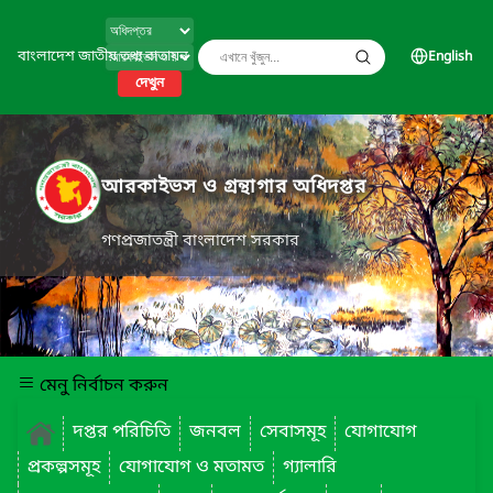
বাংলাদেশ জাতীয় তথ্য বাতায়ন
English
দেখুন
আরকাইভস ও গ্রন্থাগার অধিদপ্তর
গণপ্রজাতন্ত্রী বাংলাদেশ সরকার
মেনু নির্বাচন করুন
দপ্তর পরিচিতি
জনবল
সেবাসমূহ
যোগাযোগ
প্রকল্পসমূহ
যোগাযোগ ও মতামত
গ্যালারি