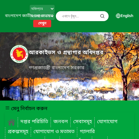
বাংলাদেশ জাতীয় তথ্য বাতায়ন
English
দেখুন
আরকাইভস ও গ্রন্থাগার অধিদপ্তর
গণপ্রজাতন্ত্রী বাংলাদেশ সরকার
মেনু নির্বাচন করুন
দপ্তর পরিচিতি
জনবল
সেবাসমূহ
যোগাযোগ
প্রকল্পসমূহ
যোগাযোগ ও মতামত
গ্যালারি