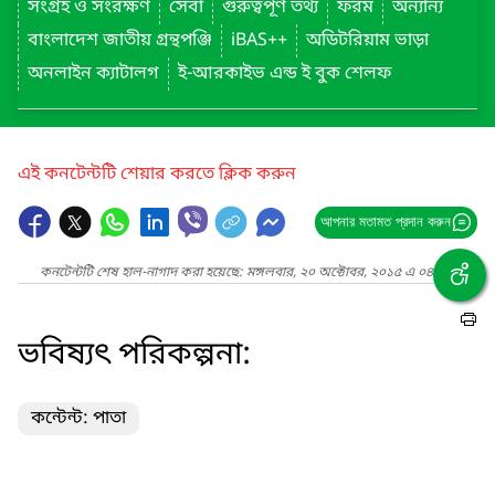
সংগ্রহ ও সংরক্ষণ
সেবা
গুরুত্বপূর্ণ তথ্য
ফরম
অন্যান্য
বাংলাদেশ জাতীয় গ্রন্থপঞ্জি
iBAS++
অডিটরিয়াম ভাড়া
অনলাইন ক্যাটালগ
ই-আরকাইভ এন্ড ই বুক শেলফ
এই কনটেন্টটি শেয়ার করতে ক্লিক করুন
আপনার মতামত প্রদান করুন
কনটেন্টটি শেষ হাল-নাগাদ করা হয়েছে: মঙ্গলবার, ২০ অক্টোবর, ২০১৫ এ ০৪:৪০ PM
ভবিষ্যৎ পরিকল্পনা:
কন্টেন্ট: পাতা