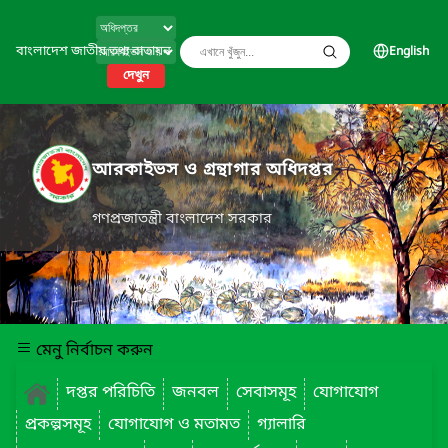
বাংলাদেশ জাতীয় তথ্য বাতায়ন
English
দেখুন
আরকাইভস ও গ্রন্থাগার অধিদপ্তর
গণপ্রজাতন্ত্রী বাংলাদেশ সরকার
মেনু নির্বাচন করুন
দপ্তর পরিচিতি
জনবল
সেবাসমূহ
যোগাযোগ
প্রকল্পসমূহ
যোগাযোগ ও মতামত
গ্যালারি