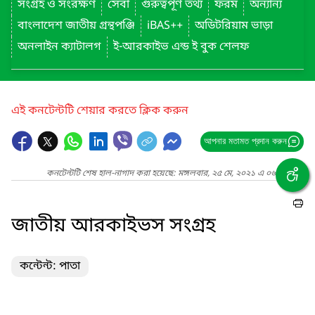
সংগ্রহ ও সংরক্ষণ
সেবা
গুরুত্বপূর্ণ তথ্য
ফরম
অন্যান্য
বাংলাদেশ জাতীয় গ্রন্থপঞ্জি
iBAS++
অডিটরিয়াম ভাড়া
অনলাইন ক্যাটালগ
ই-আরকাইভ এন্ড ই বুক শেলফ
এই কনটেন্টটি শেয়ার করতে ক্লিক করুন
আপনার মতামত প্রদান করুন
কনটেন্টটি শেষ হাল-নাগাদ করা হয়েছে: মঙ্গলবার, ২৫ মে, ২০২১ এ ০৬:২২ PM
জাতীয় আরকাইভস সংগ্রহ
কন্টেন্ট: পাতা