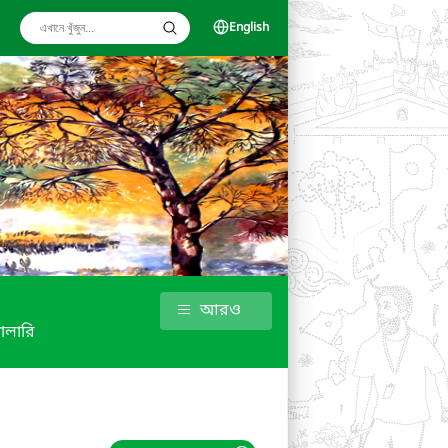
English
আরও
যালারি