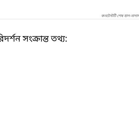
কনটেন্টটি শেষ হাল-নাগা
শন সংক্রান্ত তথ্য: