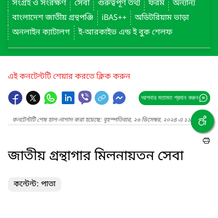
সংগ্রহ ও সংরক্ষণ
সেবা
গুরুত্বপূর্ণ তথ্য
ফরম
অন্যান্য
বাংলাদেশ জাতীয় গ্রন্থপঞ্জি
iBAS++
অডিটরিয়াম ভাড়া
অনলাইন ক্যাটালগ
ই-আরকাইভ এন্ড ই বুক শেলফ
এই কনটেন্টটি শেয়ার করতে ক্লিক করুন
আপনার মতামত প্রদান করুন
কনটেন্টটি শেষ হাল-নাগাদ করা হয়েছে: বৃহস্পতিবার, ২৬ ডিসেম্বর, ২০২৪ এ ১১:৩৭ PM
জাতীয় গ্রন্থাগার মিলনায়তন সেবা
কন্টেন্ট: পাতা