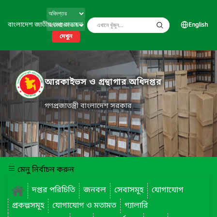
বাংলাদেশ জাতীয় তথ্য বাতায়ন
English
দেখুন
আরকাইভস ও গ্রন্থাগার অধিদপ্তর
গণপ্রজাতন্ত্রী বাংলাদেশ সরকার
মেনু নির্বাচন করুন
দপ্তর পরিচিতি
জনবল
সেবাসমূহ
যোগাযোগ
প্রকল্পসমূহ
যোগাযোগ ও মতামত
গ্যালারি