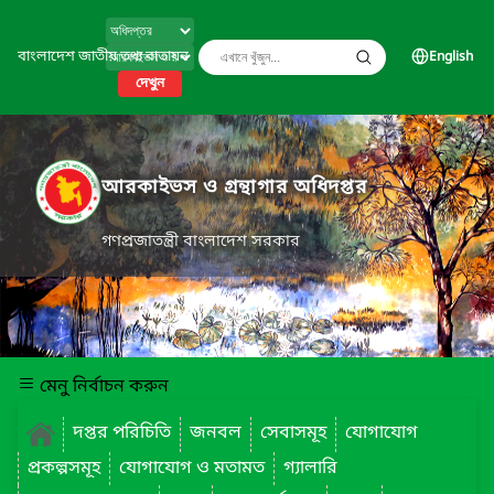
বাংলাদেশ জাতীয় তথ্য বাতায়ন
English
দেখুন
আরকাইভস ও গ্রন্থাগার অধিদপ্তর
গণপ্রজাতন্ত্রী বাংলাদেশ সরকার
মেনু নির্বাচন করুন
দপ্তর পরিচিতি
জনবল
সেবাসমূহ
যোগাযোগ
প্রকল্পসমূহ
যোগাযোগ ও মতামত
গ্যালারি