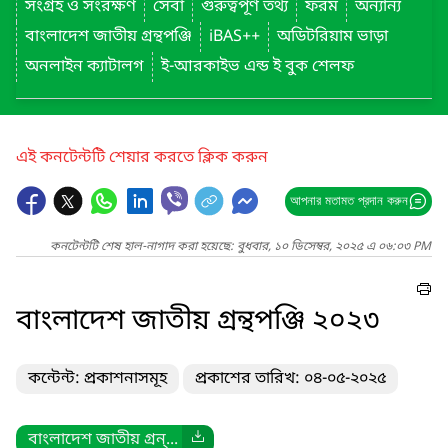
সংগ্রহ ও সংরক্ষণ
সেবা
গুরুত্বপূর্ণ তথ্য
ফরম
অন্যান্য
বাংলাদেশ জাতীয় গ্রন্থপঞ্জি
iBAS++
অডিটরিয়াম ভাড়া
অনলাইন ক্যাটালগ
ই-আরকাইভ এন্ড ই বুক শেলফ
এই কনটেন্টটি শেয়ার করতে ক্লিক করুন
আপনার মতামত প্রদান করুন
কনটেন্টটি শেষ হাল-নাগাদ করা হয়েছে: বুধবার, ১০ ডিসেম্বর, ২০২৫ এ ০৬:০৩ PM
বাংলাদেশ জাতীয় গ্রন্থপঞ্জি ২০২৩
কন্টেন্ট: প্রকাশনাসমূহ
প্রকাশের তারিখ: ০৪-০৫-২০২৫
বাংলাদেশ জাতীয় গ্রন্...