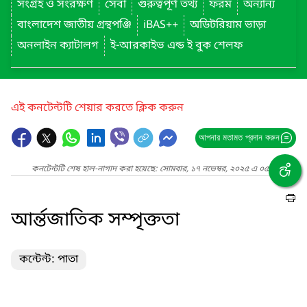
সংগ্রহ ও সংরক্ষণ
সেবা
গুরুত্বপূর্ণ তথ্য
ফরম
অন্যান্য
বাংলাদেশ জাতীয় গ্রন্থপঞ্জি
iBAS++
অডিটরিয়াম ভাড়া
অনলাইন ক্যাটালগ
ই-আরকাইভ এন্ড ই বুক শেলফ
এই কনটেন্টটি শেয়ার করতে ক্লিক করুন
আপনার মতামত প্রদান করুন
কনটেন্টটি শেষ হাল-নাগাদ করা হয়েছে: সোমবার, ১৭ নভেম্বর, ২০২৫ এ ০৫:৩৩ PM
আর্ন্তজাতিক সম্পৃক্ততা
কন্টেন্ট: পাতা