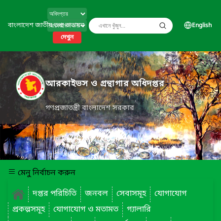
বাংলাদেশ জাতীয় তথ্য বাতায়ন
English
দেখুন
আরকাইভস ও গ্রন্থাগার অধিদপ্তর
গণপ্রজাতন্ত্রী বাংলাদেশ সরকার
মেনু নির্বাচন করুন
দপ্তর পরিচিতি
জনবল
সেবাসমূহ
যোগাযোগ
প্রকল্পসমূহ
যোগাযোগ ও মতামত
গ্যালারি