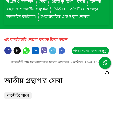
সংগ্রহ ও সংরক্ষণ
সেবা
গুরুত্বপূর্ণ তথ্য
ফরম
অন্যান্য
বাংলাদেশ জাতীয় গ্রন্থপঞ্জি
iBAS++
অডিটরিয়াম ভাড়া
অনলাইন ক্যাটালগ
ই-আরকাইভ এন্ড ই বুক শেলফ
এই কনটেন্টটি শেয়ার করতে ক্লিক করুন
আপনার মতামত প্রদান করুন
কনটেন্টটি শেষ হাল-নাগাদ করা হয়েছে: মঙ্গলবার, ১ অক্টোবর, ২০২৪ এ ১১:২১ PM
জাতীয় গ্রন্থাগার সেবা
কন্টেন্ট: পাতা