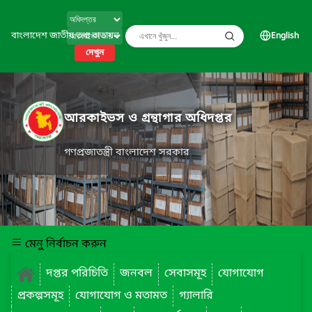
বাংলাদেশ জাতীয় তথ্য বাতায়ন
English
দেখুন
আরকাইভস ও গ্রন্থাগার অধিদপ্তর
গণপ্রজাতন্ত্রী বাংলাদেশ সরকার
মেনু নির্বাচন করুন
দপ্তর পরিচিতি
জনবল
সেবাসমূহ
যোগাযোগ
প্রকল্পসমূহ
যোগাযোগ ও মতামত
গ্যালারি