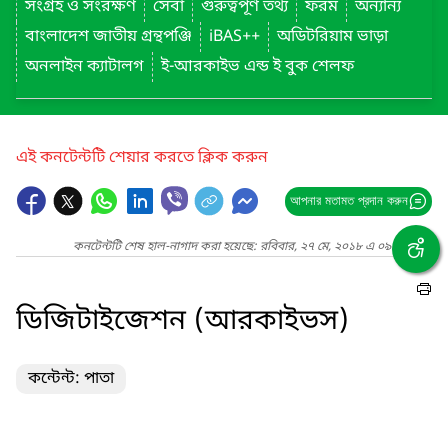
সংগ্রহ ও সংরক্ষণ
সেবা
গুরুত্বপূর্ণ তথ্য
ফরম
অন্যান্য
বাংলাদেশ জাতীয় গ্রন্থপঞ্জি
iBAS++
অডিটরিয়াম ভাড়া
অনলাইন ক্যাটালগ
ই-আরকাইভ এন্ড ই বুক শেলফ
এই কনটেন্টটি শেয়ার করতে ক্লিক করুন
আপনার মতামত প্রদান করুন
কনটেন্টটি শেষ হাল-নাগাদ করা হয়েছে: রবিবার, ২৭ মে, ২০১৮ এ ০৯:০৬ AM
ডিজিটাইজেশন (আরকাইভস)
কন্টেন্ট: পাতা