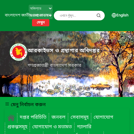
বাংলাদেশ জাতীয় তথ্য বাতায়ন
English
দেখুন
আরকাইভস ও গ্রন্থাগার অধিদপ্তর
গণপ্রজাতন্ত্রী বাংলাদেশ সরকার
মেনু নির্বাচন করুন
দপ্তর পরিচিতি
জনবল
সেবাসমূহ
যোগাযোগ
প্রকল্পসমূহ
যোগাযোগ ও মতামত
গ্যালারি